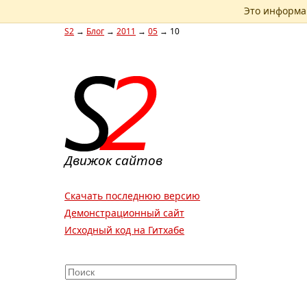
Это информац
S2
→
Блог
→
2011
→
05
→
10
Движок сайтов
Скачать последнюю версию
Демонстрационный сайт
Исходный код на Гитхабе