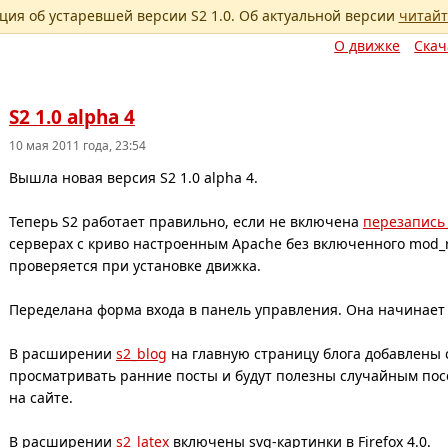
ия об устаревшей версии S2 1.0. Об актуальной версии
читайт
О движке
Скач
S2 1.0 alpha 4
10 мая 2011 года, 23:54
Вышла новая версия S2 1.0 alpha 4.
Теперь S2 работает правильно, если не включена
перезапись
серверах с криво настроенным Apache без включенного mod_
проверяется при установке движка.
Переделана форма входа в панель управления. Она начинает 
В расширении
s2_blog
на главную страницу блога добавлены 
просматривать ранние посты и будут полезны случайным по
на сайте.
В расширении
s2_latex
включены
svg-картинки
в Firefox 4.0.