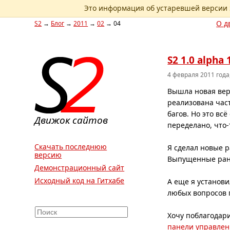
Это информация об устаревшей версии S
О д
S2
→
Блог
→
2011
→
02
→
04
S2 1.0 alpha 
4 февраля 2011 года,
Вышла новая верс
реализована час
багов. Но это в
Движок сайтов
переделано,
что
Скачать последнюю
Я сделал новые 
версию
Выпущенные ра
Демонстрационный сайт
Исходный код на Гитхабе
А еще я установ
любых вопросов 
Хочу поблагодар
панели управле