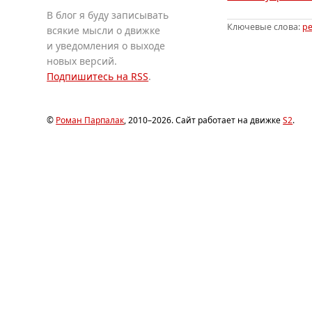
В блог я буду записывать
Ключевые слова:
р
всякие мысли о движке
и уведомления о выходе
новых версий.
Подпишитесь на RSS
.
©
Роман Парпалак
, 2010–2026. Сайт работает на движке
S2
.