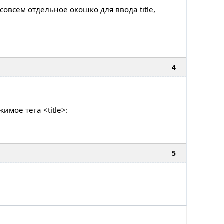
совсем отдельное окошко для ввода title,
4
мое тега <title>:
5