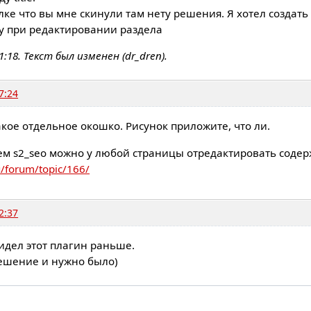
лке что вы мне скинули там нету решения. Я хотел создать 
у при редактировании раздела
11:18. Текст был изменен (dr_dren).
7:24
кое отдельное окошко. Рисунок приложите, что ли.
м s2_seo можно у любой страницы отредактировать содержи
u/forum/topic/166/
2:37
идел этот плагин раньше.
ешение и нужно было)