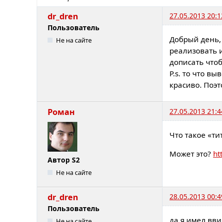
dr_dren
27.05.2013 20:1
Пользователь
Добрый день, 
Не на сайте
реализовать и
дописать что
P.s. то что в
красиво. Поэ
Роман
27.05.2013 21:4
Что такое «ти
Может это?
ht
Автор S2
Не на сайте
dr_dren
28.05.2013 00:4
Пользователь
да я имел ввид
Не на сайте