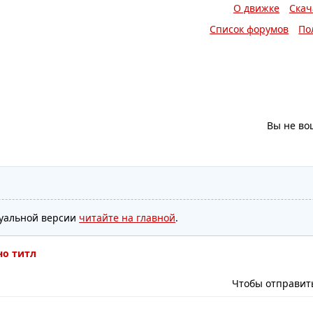
О движке
Скач
Список форумов
По
Вы не во
туальной версии
читайте на главной
.
но титл
Чтобы отправит