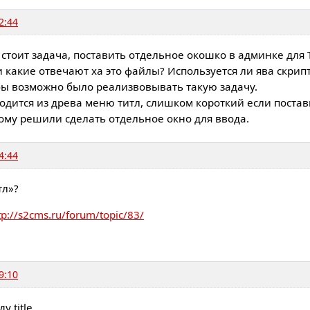
2:44
стоит задача, поставить отдельное окошко в админке для 
 какие отвечают ха это файлы? Используется ли ява скрипт 
бы возможно было реализвовывать такую задачу.
ыводится из древа меню титл, слишком короткий если пост
тому решили сделать отдельное окно для ввода.
4:44
тл»?
tp://s2cms.ru/forum/topic/83/
9:10
у title.