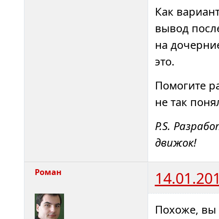
Как вариант
вывод посл
на дочерние
это.
Помогите ра
не так понял
P.S. Разраб
движок!
Роман
14.01.20
Похоже, вы