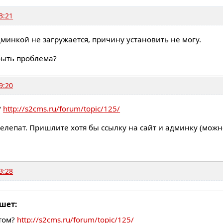
3:21
минкой не загружается, причину установить не могу.
быть проблема?
9:20
?
http://s2cms.ru/forum/topic/125/
телепат. Пришлите хотя бы ссылку на сайт и админку (мож
3:28
шет:
том?
http://s2cms.ru/forum/topic/125/