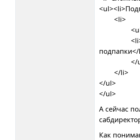
<ul><li>Под
<li>
<ul
<li>Еще 
подпапки</l
</ul
</li>
</ul>
</ul>
А сейчас по
сабдиректор
Как понимаю