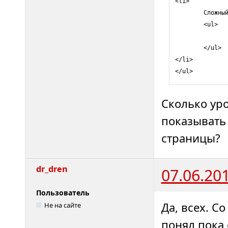
<li>

        Сложный
        <ul>

               
        </ul>

</li>

</ul>
Сколько ур
показывать
страницы?
dr_dren
07.06.20
Пользователь
Да, всех. С
Не на сайте
понял пока 