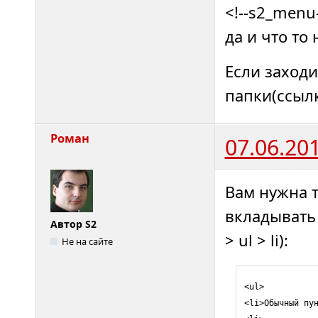
<!--s2_menu
да и что то
Если заход
папки(ссылк
Роман
07.06.20
Вам нужна т
вкладывать 
Автор S2
> ul > li):
Не на сайте
<ul>

<li>Обычный пун