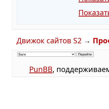
Показат
Движок сайтов S2
→
Про
PunBB
, поддержива