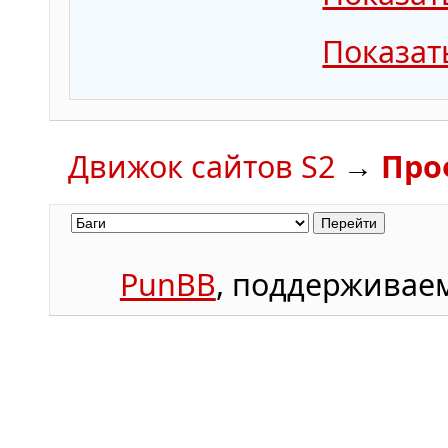
Показат
Движок сайтов S2
→
Про
PunBB
, поддержива