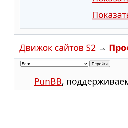
Показат
Движок сайтов S2
→
Про
PunBB
, поддержива